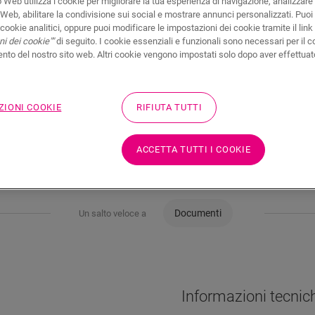
 Web utilizza i cookie per migliorare la tua esperienza di navigazione, analizzare i
 Web, abilitare la condivisione sui social e mostrare annunci personalizzati. Puoi 
i cookie analitici, oppure puoi modificare le impostazioni dei cookie tramite il link
i dei cookie""
di seguito. I cookie essenziali e funzionali sono necessari per il c
to del nostro sito web. Altri cookie vengono impostati solo dopo aver effettuat
ZIONI COOKIE
RIFIUTA TUTTI
ACCETTA TUTTI I COOKIE
Documenti
Un salto veloce a
Informazioni tecnic