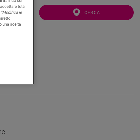
l traffico sul
accettare tutti
CERCA
""Modifica le
orretto
o una scelta
he