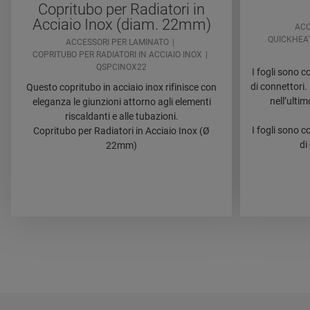
Copritubo per Radiatori in
Acciaio Inox (diam. 22mm)
ACC
QUICKHEAT
ACCESSORI PER LAMINATO
COPRITUBO PER RADIATORI IN ACCIAIO INOX
QSPCINOX22
I fogli sono c
di connettori.
Questo copritubo in acciaio inox rifinisce con
nell’ulti
eleganza le giunzioni attorno agli elementi
riscaldanti e alle tubazioni.
I fogli sono c
Copritubo per Radiatori in Acciaio Inox (Ø
di
22mm)