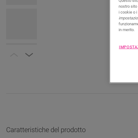
Questo sito
nostro sito
i cookie o 
impostazion
funzionamen
in merito.
IMPOSTA
Caratteristiche del prodotto