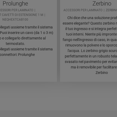
Prolunghe
Zerbino
ESSORI PER LAMINATO
ACCESSORI PER LAMINATO
ZERBIN
 CAVETTI DI ESTENSIONE 1 M
Chi dice che una soluzione pra
NEQHEXTCAB100
essere elegante? Questo zerbino 
ollegati assieme tramite il sistema
il tuo ingresso e si integra perfe
 Puoi inserire un cavo (da 1 o 3 m)
tuoi interni. Niente più impront
mo e collegarlo direttamente al
fango nell'ingresso di caso, in qu
termostato.
rimuovono la polvere e lo sporc
ollegati assieme tramite il sistema
l'acqua. Lo zerbino grigio scuro
 connettori: Prolunghe
perfettamente in un robusto telai
svasato nel pavimento per evitare
ma è removibile per facilitare 
Zerbino