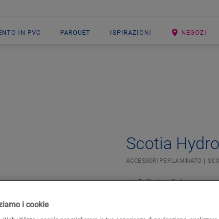
ENTO IN PVC
PARQUET
ISPIRAZIONI
NEGOZI
Open image in lightbox
Scotia Hydro
ACCESSORI PER LAMINATO
SCO
Bellissima finitura
Per il tuo pavimento in la
In combinazione con batt
izziamo i cookie