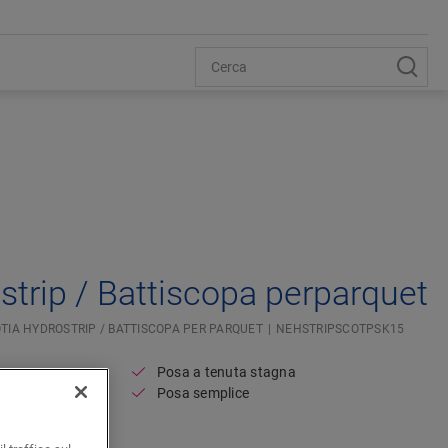
Open image in lightbox
strip / Battiscopa perparquet
TIA HYDROSTRIP / BATTISCOPA PER PARQUET
NEHSTRIPSCOTPSK15
Posa a tenuta stagna
minato
Posa semplice
iscopa