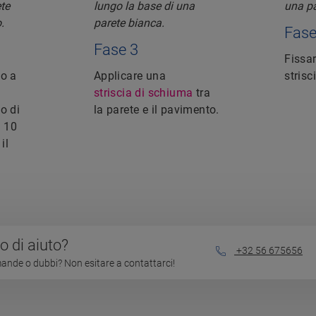
Fase
Fase 3
Fissar
to a
Applicare una
strisc
striscia di schiuma
tra
o di
la parete e il pavimento.
a 10
il
 di aiuto?
+32 56 675656
nde o dubbi? Non esitare a contattarci!