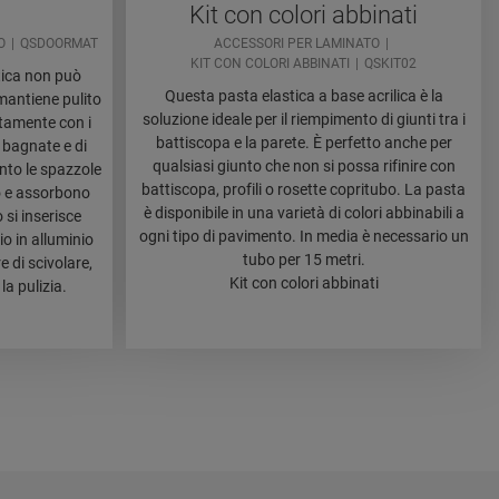
Kit con colori abbinati
O
QSDOORMAT
ACCESSORI PER LAMINATO
KIT CON COLORI ABBINATI
QSKIT02
tica non può
Questa pasta elastica a base acrilica è la
mantiene pulito
soluzione ideale per il riempimento di giunti tra i
ttamente con i
battiscopa e la parete. È perfetto anche per
e bagnate e di
qualsiasi giunto che non si possa rifinire con
anto le spazzole
battiscopa, profili o rosette copritubo. La pasta
o e assorbono
è disponibile in una varietà di colori abbinabili a
 si inserisce
ogni tipo di pavimento. In media è necessario un
o in alluminio
tubo per 15 metri.
 di scivolare,
Kit con colori abbinati
la pulizia.