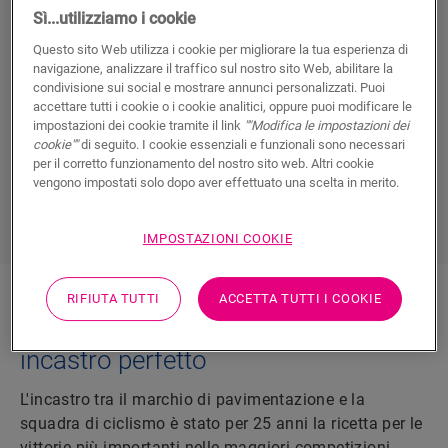
Sì...utilizziamo i cookie
Noi di Quick-Step siamo appassionati di pavimenti... e di
Questo sito Web utilizza i cookie per migliorare la tua esperienza di
ciclismo. Da oltre vent'anni sponsorizziamo un team
navigazione, analizzare il traffico sul nostro sito Web, abilitare la
professionista maschile che ha formato molti campioni.
condivisione sui social e mostrare annunci personalizzati. Puoi
La storia d'amore tra Quick-Step e il ciclismo è iniziata nel
accettare tutti i cookie o i cookie analitici, oppure puoi modificare le
1999, quando siamo diventati co-sponsor del team
impostazioni dei cookie tramite il link
""Modifica le impostazioni dei
cookie""
di seguito. I cookie essenziali e funzionali sono necessari
Mapei-Quick-Step. Da allora, Quick-Step è stata sinonimo
per il corretto funzionamento del nostro sito web. Altri cookie
di un team di prim'ordine, che ha collezionato vittorie
vengono impostati solo dopo aver effettuato una scelta in merito.
anno dopo anno.
IMPOSTAZIONI COOKIE
RIFIUTA TUTTI
ACCETTA TUTTI I COOKIE
Quick-Step e ciclismo: 25 anni di
incastro perfetto
L'incastro tra il marchio di pavimentazione e la
squadra di ciclismo è stato per 25 anni la ricetta per le
vittorie più importanti nelle maggiori competizioni