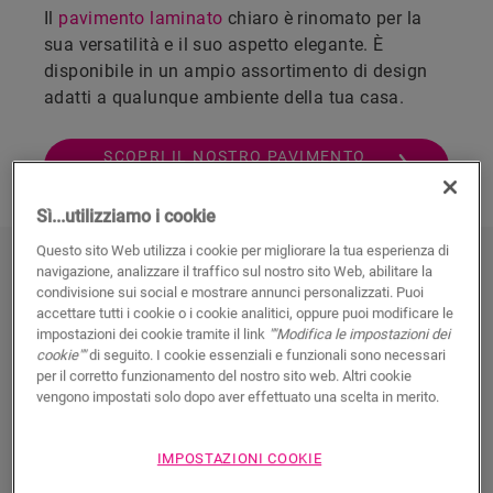
Il
pavimento laminato
chiaro è rinomato per la
sua versatilità e il suo aspetto elegante. È
disponibile in un ampio assortimento di design
adatti a qualunque ambiente della tua casa.
SCOPRI IL NOSTRO PAVIMENTO
LAMINATO CHIARO
Sì...utilizziamo i cookie
Questo sito Web utilizza i cookie per migliorare la tua esperienza di
SCOPRI IL NOSTRO PAVIMENTO
navigazione, analizzare il traffico sul nostro sito Web, abilitare la
LAMINATO CHIARO
condivisione sui social e mostrare annunci personalizzati. Puoi
accettare tutti i cookie o i cookie analitici, oppure puoi modificare le
impostazioni dei cookie tramite il link
""Modifica le impostazioni dei
cookie""
di seguito. I cookie essenziali e funzionali sono necessari
per il corretto funzionamento del nostro sito web. Altri cookie
vengono impostati solo dopo aver effettuato una scelta in merito.
IMPOSTAZIONI COOKIE