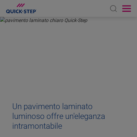
Open sear
Ope
HOME
LAMINATO
PAVIMENTO LAMINATO CHIARO
PAVIMENTO LAMINATO
CHIARO
Un pavimento laminato
luminoso offre un'eleganza
intramontabile