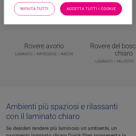
RIFIUTA TUTTI
ACCETTA TUTTI I COOKIE
Rovere avorio
Rovere del bosc
chiaro
LAMINATO
IMPRESSIVE
IM8258
LAMINATO
MAJESTIC
Ambienti più spaziosi e rilassanti
con il laminato chiaro
Se desideri rendere più luminoso un ambiente, un
pavimento laminato chiaro Quick-Step rappresenta la