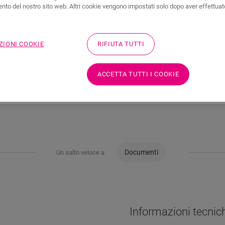
to del nostro sito web. Altri cookie vengono impostati solo dopo aver effettuat
ZIONI COOKIE
RIFIUTA TUTTI
ACCETTA TUTTI I COOKIE
Documenti
Un salto veloce a
Informazioni tecnic