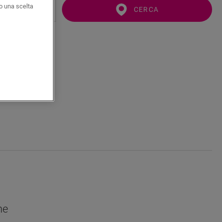
o una scelta
CERCA
he