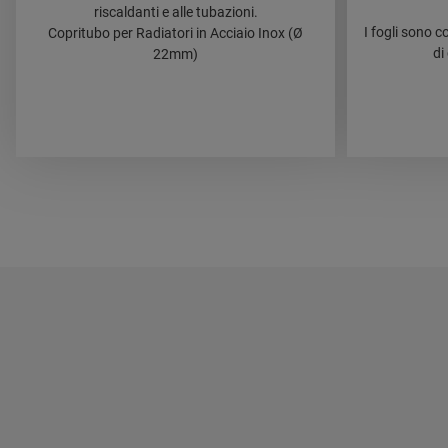
riscaldanti e alle tubazioni.
I fogli sono c
Copritubo per Radiatori in Acciaio Inox (Ø
di
22mm)