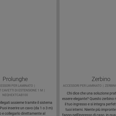
Prolunghe
Zerbino
ESSORI PER LAMINATO
ACCESSORI PER LAMINATO
ZERBIN
 CAVETTI DI ESTENSIONE 1 M
Chi dice che una soluzione pra
NEQHEXTCAB100
essere elegante? Questo zerbino 
ollegati assieme tramite il sistema
il tuo ingresso e si integra perfe
 Puoi inserire un cavo (da 1 o 3 m)
tuoi interni. Niente più impront
mo e collegarlo direttamente al
fango nell'ingresso di caso, in qu