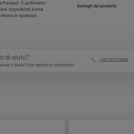
a Parquet. È sufficiente
Dettagli del prodotto
 Glue. Dopodiché, basta
rimossi in qualsiasi
 di aiuto?
+32 56 675656
nde o dubbi? Non esitare a contattarci!