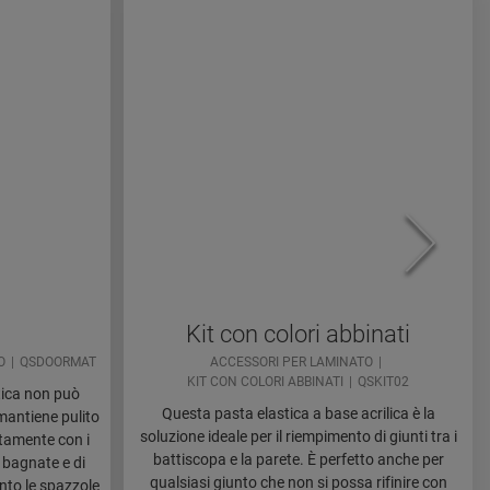
Kit con colori abbinati
O
QSDOORMAT
ACCESSORI PER LAMINATO
KIT CON COLORI ABBINATI
QSKIT02
tica non può
Questa pasta elastica a base acrilica è la
mantiene pulito
soluzione ideale per il riempimento di giunti tra i
ttamente con i
battiscopa e la parete. È perfetto anche per
e bagnate e di
qualsiasi giunto che non si possa rifinire con
anto le spazzole