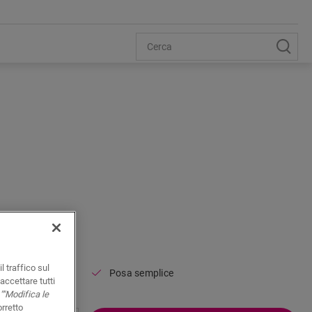
Open image in lightbox
DA
NETRACK
l traffico sul
iscopa
Posa semplice
accettare tutti
""Modifica le
orretto