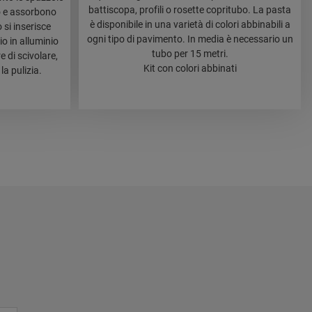
battiscopa, profili o rosette copritubo. La pasta
o e assorbono
è disponibile in una varietà di colori abbinabili a
 si inserisce
ogni tipo di pavimento. In media è necessario un
o in alluminio
tubo per 15 metri.
 di scivolare,
Kit con colori abbinati
la pulizia.