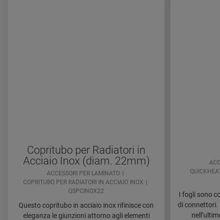
Copritubo per Radiatori in
Acciaio Inox (diam. 22mm)
ACC
QUICKHEAT
ACCESSORI PER LAMINATO
COPRITUBO PER RADIATORI IN ACCIAIO INOX
QSPCINOX22
I fogli sono c
di connettori.
Questo copritubo in acciaio inox rifinisce con
nell’ulti
eleganza le giunzioni attorno agli elementi