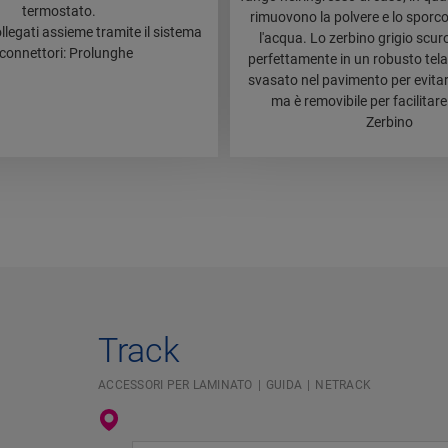
termostato.
rimuovono la polvere e lo sporc
ollegati assieme tramite il sistema
l'acqua. Lo zerbino grigio scuro
 connettori: Prolunghe
perfettamente in un robusto telai
svasato nel pavimento per evitare
ma è removibile per facilitare 
Zerbino
Track
ACCESSORI PER LAMINATO
GUIDA
NETRACK