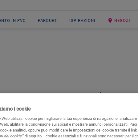
ENTO IN PVC
PARQUET
ISPIRAZIONI
NEGOZI
Open image in lightbox
Track
ACCESSORI PER LAMINATO
GUI
izziamo i cookie
 Web utilizza i cookie per migliorare la tua esperienza di navigazione, analizzare i
In combinazione con batt
 Web, abilitare la condivisione sui social e mostrare annunci personalizzati. Puoi 
i cookie analitici, oppure puoi modificare le impostazioni dei cookie tramite il link
i dei cookie""
di seguito. I cookie essenziali e funzionali sono necessari per il c