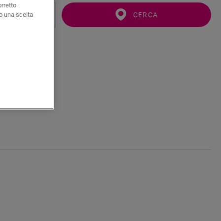
orretto
CERCA
o una scelta