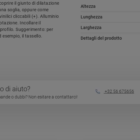
oprire il giunto di dilatazione
Altezza
o una soglia, oppure come
ilici cliccabili (+). Alluminio
Lunghezza
otazione. Incollare il
Larghezza
toprofilo. Suggerimento: per
d esempio, il tassello.
Dettagli del prodotto
 di aiuto?
+32 56 675656
nde o dubbi? Non esitare a contattarci!