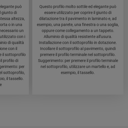
 elegante può
Questo profilo molto sottile ed elegante può
l giunto di
essere utilizzato per coprire il giunto di
stessa altezza,
dilatazione tra il pavimento in laminato e, ad
orta o in una
esempio, una parete, una finestra o una soglia,
necessario un
oppure come collegamento a un tappeto.
tilizzato con i
Alluminio di qualità resistente all'usura.
inio di qualità
Installazione con il sottoprofilo in dotazione.
ione con il
Incollare il sottoprofilo al pavimento, quindi
 il sottoprofilo
premere il profilo terminale nel sottoprofilo.
 profilo di
Suggerimento: per premere il profilo terminale
gerimento: per
nel sottoprofilo, utilizzare un martello e, ad
l sottoprofilo,
esempio, il tassello.
o, il tassello.
e