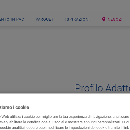
ENTO IN PVC
PARQUET
ISPIRAZIONI
NEGOZI
Open image in lightbox
Profilo Adatt
ACCESSORI PER VINILE
PROFIL
izziamo i cookie
Bellissima finitura
 Web utilizza i cookie per migliorare la tua esperienza di navigazione, analizzare i
Per il tuo pavimento in vin
 Web, abilitare la condivisione sui social e mostrare annunci personalizzati. Puoi 
i cookie analitici, oppure puoi modificare le impostazioni dei cookie tramite il link