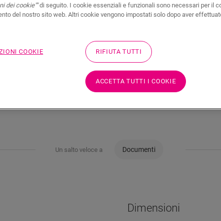
i dei cookie""
di seguito. I cookie essenziali e funzionali sono necessari per il c
to del nostro sito web. Altri cookie vengono impostati solo dopo aver effettuat
ZIONI COOKIE
RIFIUTA TUTTI
ACCETTA TUTTI I COOKIE
Documenti
Un salto veloce a
Dimensioni