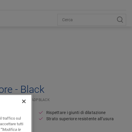
ore - Black
O ADATTORE
NEVADPBLACK
Rispettare i giunti di dilatazione
l traffico sul
ile
Strato superiore resistente all’usura
accettare tutti
""Modifica le