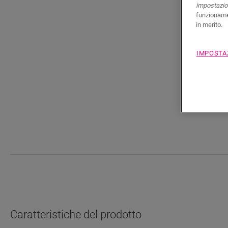
impostazion
funzionamen
in merito.
IMPOSTA
Caratteristiche del prodotto