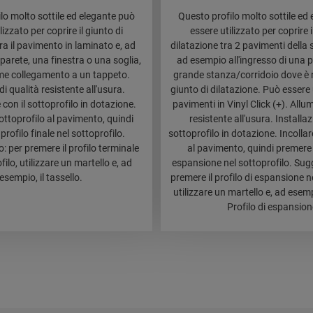
lo molto sottile ed elegante può
Questo profilo molto sottile ed
lizzato per coprire il giunto di
essere utilizzato per coprire i
ra il pavimento in laminato e, ad
dilatazione tra 2 pavimenti della 
parete, una finestra o una soglia,
ad esempio all'ingresso di una p
e collegamento a un tappeto.
grande stanza/corridoio dove è 
di qualità resistente all'usura.
giunto di dilatazione. Può essere u
 con il sottoprofilo in dotazione.
pavimenti in Vinyl Click (+). Allum
 sottoprofilo al pavimento, quindi
resistente all'usura. Installaz
profilo finale nel sottoprofilo.
sottoprofilo in dotazione. Incollare
 per premere il profilo terminale
al pavimento, quindi premere il
filo, utilizzare un martello e, ad
espansione nel sottoprofilo. Sug
esempio, il tassello.
premere il profilo di espansione ne
utilizzare un martello e, ad esempi
Profilo di espansion