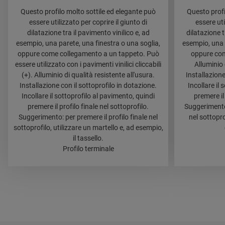
Questo profilo molto sottile ed elegante può
Questo profi
essere utilizzato per coprire il giunto di
essere uti
dilatazione tra il pavimento vinilico e, ad
dilatazione t
esempio, una parete, una finestra o una soglia,
esempio, una 
oppure come collegamento a un tappeto. Può
oppure com
essere utilizzato con i pavimenti vinilici cliccabili
Alluminio 
(+). Alluminio di qualità resistente all'usura.
Installazione
Installazione con il sottoprofilo in dotazione.
Incollare il
Incollare il sottoprofilo al pavimento, quindi
premere il 
premere il profilo finale nel sottoprofilo.
Suggerimento:
Suggerimento: per premere il profilo finale nel
nel sottopro
sottoprofilo, utilizzare un martello e, ad esempio,
il tassello.
Profilo terminale