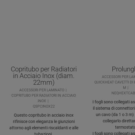
Copritubo per Radiatori
Prolung
in Acciaio Inox (diam.
ACCESSORI PER LA
22mm)
QUICKHEAT CAVETTI DI
M
ACCESSORI PER LAMINATO
NEQHEXTCAB
COPRITUBO PER RADIATORI IN ACCIAIO
INOX
I fogli sono collegati 
QSPCINOX22
il sistema di connettori
un cavo (da 1 o 3 m) 
Questo copritubo in acciaio inox
collegarlo dirett
rifinisce con eleganza le giunzioni
termostat
attorno agli elementi riscaldanti e alle
I fogli sono collegati 
tubazioni.