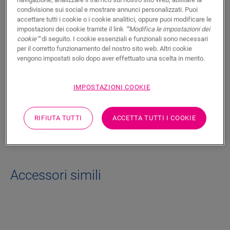
Questa pasta elastica a base acrilica è la soluzione ideale per
condivisione sui social e mostrare annunci personalizzati. Puoi
il riempimento di giunti tra i battiscopa e la parete. È perfetto
accettare tutti i cookie o i cookie analitici, oppure puoi modificare le
anche per qualsiasi giunto che non si possa rifinire con
impostazioni dei cookie tramite il link
""Modifica le impostazioni dei
cookie""
di seguito. I cookie essenziali e funzionali sono necessari
battiscopa, profili o rosette copritubo. La pasta è disponibile
per il corretto funzionamento del nostro sito web. Altri cookie
in una varietà di colori abbinabili a ogni tipo di pavimento. In
vengono impostati solo dopo aver effettuato una scelta in merito.
media è necessario un tubo per 15 metri.
IMPOSTAZIONI COOKIE
Informazioni tecniche
RIFIUTA TUTTI
ACCETTA TUTTI I COOKIE
Documenti
Accessori simili