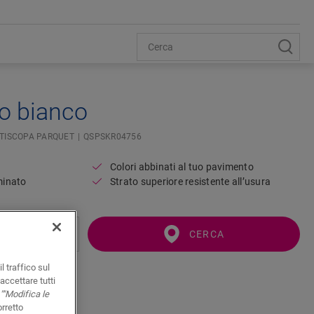
o bianco
TISCOPA PARQUET
QSPSKR04756
Colori abbinati al tuo pavimento
minato
Strato superiore resistente all’usura
CERCA
l traffico sul
accettare tutti
""Modifica le
orretto