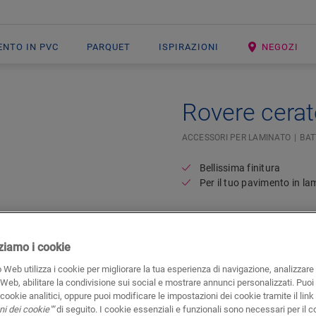
ENTO IN PVC
PARQUET
ISPIRAZIONI
NEGOZI
Rovere cerat
ACCESSORI PER LAMINATO
BAT
Bellissima finitura
Per il tuo pavimento in la
izziamo i cookie
 Web utilizza i cookie per migliorare la tua esperienza di navigazione, analizzare i
 Web, abilitare la condivisione sui social e mostrare annunci personalizzati. Puoi 
i cookie analitici, oppure puoi modificare le impostazioni dei cookie tramite il link
i dei cookie""
di seguito. I cookie essenziali e funzionali sono necessari per il c