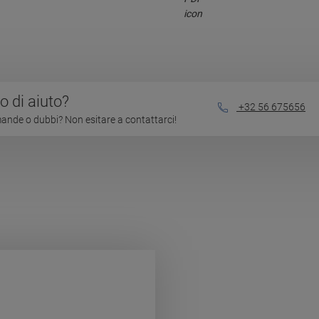
 di aiuto?
+32 56 675656
nde o dubbi? Non esitare a contattarci!