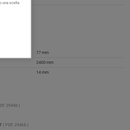
o una scelta
77 mm
2400 mm
14 mm
DF, 294kb
IT
PDF, 294kb