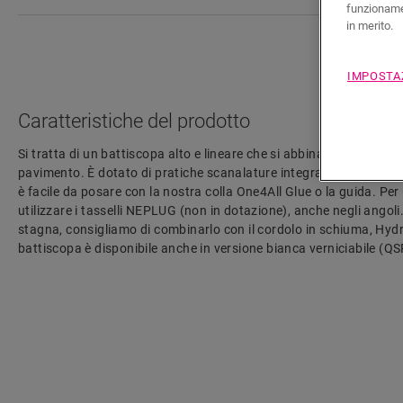
funzionamen
in merito.
IMPOSTA
Caratteristiche del prodotto
Si tratta di un battiscopa alto e lineare che si abbina perfettament
pavimento. È dotato di pratiche scanalature integrate nel retro per
è facile da posare con la nostra colla One4All Glue o la guida. Per
utilizzare i tasselli NEPLUG (non in dotazione), anche negli angoli
stagna, consigliamo di combinarlo con il cordolo in schiuma, Hydro
battiscopa è disponibile anche in versione bianca verniciabile (