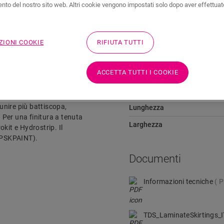
to del nostro sito web. Altri cookie vengono impostati solo dopo aver effettuat
Documenti
Un salto veloce a
ZIONI COOKIE
RIFIUTA TUTTI
Dimensioni
ACCETTA TUTTI I COOKIE
e al colore del tuo
Altezza
 ospitare i cavi. Il battiscopa
 unire più battiscopa,
Lunghezza
. Per una finitura a tenuta
Larghezza
kit e Hydrostrip. Il
QSPSKPAINT).
Documenti
Informazioni tecniche
P
TDS_LaminateSkirtings_