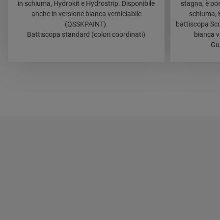
in schiuma, Hydrokit e Hydrostrip. Disponibile
stagna, è po
anche in versione bianca verniciabile
schiuma, 
(QSSKPAINT).
battiscopa Sco
Battiscopa standard (colori coordinati)
bianca v
Gus