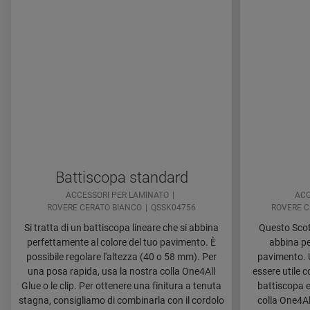
Battiscopa standard
ACCESSORI PER LAMINATO
ACC
ROVERE CERATO BIANCO
QSSK04756
ROVERE C
Si tratta di un battiscopa lineare che si abbina
Questo Scoti
perfettamente al colore del tuo pavimento. È
abbina pe
possibile regolare l'altezza (40 o 58 mm). Per
pavimento. 
una posa rapida, usa la nostra colla One4All
essere utile 
Glue o le clip. Per ottenere una finitura a tenuta
battiscopa e
stagna, consigliamo di combinarla con il cordolo
colla One4Al