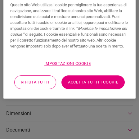
CERCA
Questo sito Web utilizza i cookie per migliorare la tua esperienza di
navigazione, analizzare il traffico sul nostro sito Web, abilitare la
condivisione sui social e mostrare annunci personalizzati. Puoi
Caratteristiche del prodotto
accettare tutti i cookie o i cookie analitici, oppure puoi modificare le
impostazioni dei cookie tramite il link
""Modifica le impostazioni dei
Si tratta di un battiscopa alto e lineare che si abbina
cookie""
di seguito. I cookie essenziali e funzionali sono necessari
perfettamente al colore del tuo pavimento. È dotato di
per il corretto funzionamento del nostro sito web. Altri cookie
pratiche scanalature integrate nel retro per ospitare i cavi. Il
vengono impostati solo dopo aver effettuato una scelta in merito.
battiscopa è facile da posare con la nostra colla One4All Glue
o la guida. Per unire più battiscopa, utilizzare i tasselli
NEPLUG (non in dotazione), anche negli angoli. Per una
IMPOSTAZIONI COOKIE
finitura a tenuta stagna, consigliamo di combinarlo con il
cordolo in schiuma, Hydrokit e Hydrostrip. Il battiscopa è
RIFIUTA TUTTI
ACCETTA TUTTI I COOKIE
disponibile anche in versione bianca verniciabile
(QSPSKPAINT).
Dimensioni
Documenti