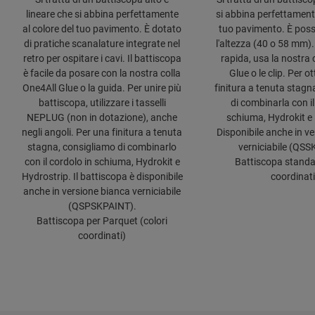
lineare che si abbina perfettamente
si abbina perfettamente
al colore del tuo pavimento. È dotato
tuo pavimento. È possi
di pratiche scanalature integrate nel
l'altezza (40 o 58 mm)
retro per ospitare i cavi. Il battiscopa
rapida, usa la nostra 
è facile da posare con la nostra colla
Glue o le clip. Per 
One4All Glue o la guida. Per unire più
finitura a tenuta stagn
battiscopa, utilizzare i tasselli
di combinarla con il
NEPLUG (non in dotazione), anche
schiuma, Hydrokit e 
negli angoli. Per una finitura a tenuta
Disponibile anche in v
stagna, consigliamo di combinarlo
verniciabile (QSS
con il cordolo in schiuma, Hydrokit e
Battiscopa standar
Hydrostrip. Il battiscopa è disponibile
coordinati
anche in versione bianca verniciabile
(QSPSKPAINT).
Battiscopa per Parquet (colori
coordinati)