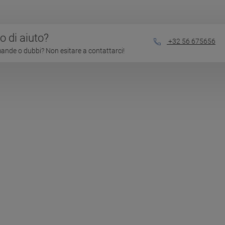
 di aiuto?
+32 56 675656
nde o dubbi? Non esitare a contattarci!