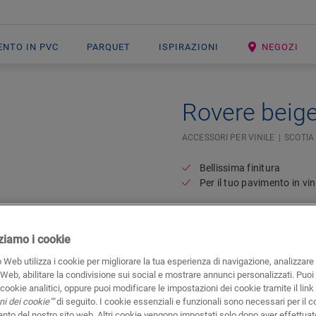
ENTO IN PVC
PARQUET
ISPIRAZIONI
NEGOZI
Rovere beig
ACCESSORI PER VINILE
SCOTIA
Bellissima finitura
Per il tuo pavimento in vin
izziamo i cookie
 Web utilizza i cookie per migliorare la tua esperienza di navigazione, analizzare i
 Web, abilitare la condivisione sui social e mostrare annunci personalizzati. Puoi 
i cookie analitici, oppure puoi modificare le impostazioni dei cookie tramite il link
i dei cookie""
di seguito. I cookie essenziali e funzionali sono necessari per il c
to del nostro sito web. Altri cookie vengono impostati solo dopo aver effettuat