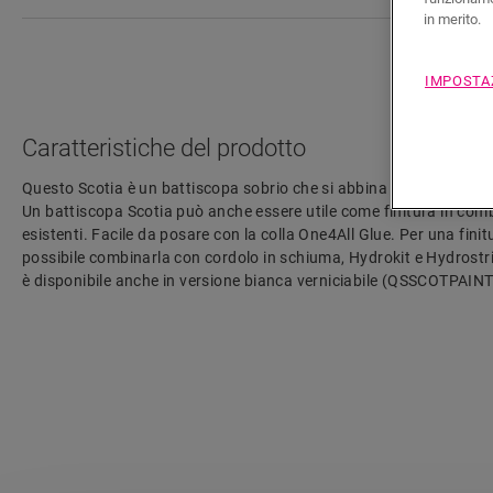
in merito.
IMPOSTA
Caratteristiche del prodotto
Questo Scotia è un battiscopa sobrio che si abbina perfettamente
Un battiscopa Scotia può anche essere utile come finitura in co
esistenti. Facile da posare con la colla One4All Glue. Per una fini
possibile combinarla con cordolo in schiuma, Hydrokit e Hydrostr
è disponibile anche in versione bianca verniciabile (QSSCOTPAINT