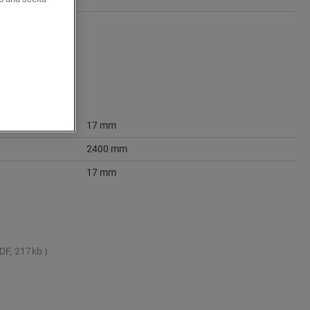
17 mm
2400 mm
17 mm
DF, 217kb