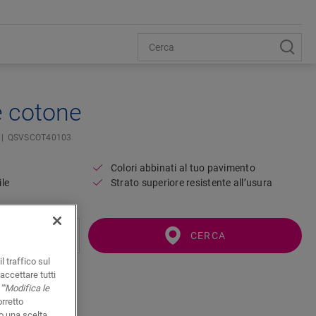
e cotone
QSVSCOT40103
Colori abbinati al tuo pavimento
ile
Strato superiore resistente all’usura
CERCA
l traffico sul
accettare tutti
""Modifica le
orretto
o una scelta