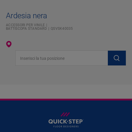
Ardesia nera
ACCESSORI PER VINILE
BATTISCOPA STANDARD
QSVSK40035
Inserisci la tua posizione