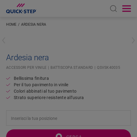
Open sear
Ope
HOME
ARDESIA NERA
Inserisci la tua posizione
Ardesia nera
ACCESSORI PER VINILE
BATTISCOPA STANDARD
QSVSK40035
Bellissima finitura
Per il tuo pavimento in vinile
Colori abbinati al tuo pavimento
Strato superiore resistente all’usura