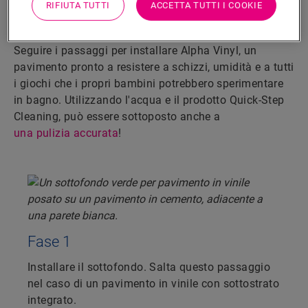
passaggi
RIFIUTA TUTTI
ACCETTA TUTTI I COOKIE
Ottenere una finitura a tenuta stagna è semplicissimo.
Seguire i passaggi per installare Alpha Vinyl, un
pavimento pronto a resistere a schizzi, umidità e a tutti
i giochi che i propri bambini potrebbero sperimentare
in bagno. Utilizzando l'acqua e il prodotto Quick-Step
Cleaning, può essere sottoposto anche a
una pulizia accurata
!
Fase 1
Installare il sottofondo. Salta questo passaggio
nel caso di un pavimento in vinile con sottostrato
integrato.