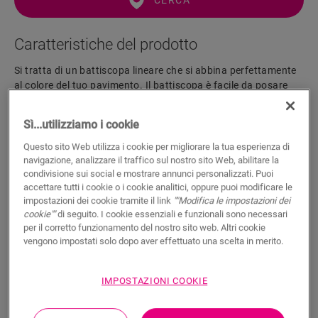
CERCA
Caratteristiche del prodotto
Si tratta di un battiscopa lineare che si abbina perfettamente
al colore del tuo pavimento. Il battiscopa è facile da posare
con la colla One4All Glue. Per una finitura a tenuta stagna,
consigliamo di combinarlo con il cordolo in schiuma, Hydrokit
Sì...utilizziamo i cookie
e Hydrostrip. Il battiscopa è disponibile anche in versione
bianca verniciabile (QSSKPAINT).
Questo sito Web utilizza i cookie per migliorare la tua esperienza di
navigazione, analizzare il traffico sul nostro sito Web, abilitare la
condivisione sui social e mostrare annunci personalizzati. Puoi
accettare tutti i cookie o i cookie analitici, oppure puoi modificare le
Dimensioni
impostazioni dei cookie tramite il link
""Modifica le impostazioni dei
cookie""
di seguito. I cookie essenziali e funzionali sono necessari
per il corretto funzionamento del nostro sito web. Altri cookie
Documenti
vengono impostati solo dopo aver effettuato una scelta in merito.
IMPOSTAZIONI COOKIE
Una finitura idrofuga in 5 semplici