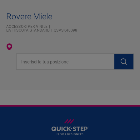
Rovere Miele
ACCESSORI PER VINILE
BATTISCOPA STANDARD
QSVSK40098
Inserisci la tua posizione