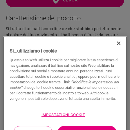
CERCA
Caratteristiche del prodotto
Si tratta di un battiscopa lineare che si abbina perfettamente
al colore del tuo pavimento. Il battiscopa è facile da posare
con la colla One4All Glue. Per una finitura a tenuta stagna,
consigliamo di combinarlo con il cordolo in schiuma, Hydrokit
Sì...utilizziamo i cookie
e Hydrostrip. Il battiscopa è disponibile anche in versione
bianca verniciabile (QSSKPAINT).
Questo sito Web utilizza i cookie per migliorare la tua esperienza di
navigazione, analizzare il traffico sul nostro sito Web, abilitare la
condivisione sui social e mostrare annunci personalizzati. Puoi
accettare tutti i cookie o i cookie analitici, oppure puoi modificare le
Dimensioni
impostazioni dei cookie tramite il link
""Modifica le impostazioni dei
cookie""
di seguito. I cookie essenziali e funzionali sono necessari
per il corretto funzionamento del nostro sito web. Altri cookie
Documenti
vengono impostati solo dopo aver effettuato una scelta in merito.
IMPOSTAZIONI COOKIE
Una finitura idrofuga in 5 semplici