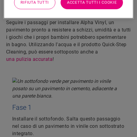
passaggi
RIFIUTA TUTTI
ACCETTA TUTTI I COOKIE
Ottenere una finitura a tenuta stagna è semplicissimo.
Seguire i passaggi per installare Alpha Vinyl, un
pavimento pronto a resistere a schizzi, umidità e a tutti
i giochi che i propri bambini potrebbero sperimentare
in bagno. Utilizzando l'acqua e il prodotto Quick-Step
Cleaning, può essere sottoposto anche a
una pulizia accurata
!
Fase 1
Installare il sottofondo. Salta questo passaggio
nel caso di un pavimento in vinile con sottostrato
integrato.