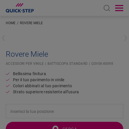
Open sear
Ope
HOME
ROVERE MIELE
Inserisci la tua posizione
Rovere Miele
ACCESSORI PER VINILE
BATTISCOPA STANDARD
QSVSK40098
Bellissima finitura
Per il tuo pavimento in vinile
Colori abbinati al tuo pavimento
Strato superiore resistente all’usura