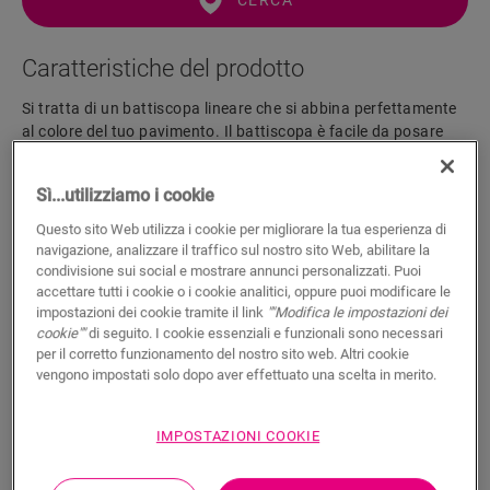
CERCA
Caratteristiche del prodotto
Si tratta di un battiscopa lineare che si abbina perfettamente
al colore del tuo pavimento. Il battiscopa è facile da posare
con la colla One4All Glue. Per una finitura a tenuta stagna,
consigliamo di combinarlo con il cordolo in schiuma, Hydrokit
Sì...utilizziamo i cookie
e Hydrostrip. Il battiscopa è disponibile anche in versione
bianca verniciabile (QSSKPAINT).
Questo sito Web utilizza i cookie per migliorare la tua esperienza di
navigazione, analizzare il traffico sul nostro sito Web, abilitare la
condivisione sui social e mostrare annunci personalizzati. Puoi
accettare tutti i cookie o i cookie analitici, oppure puoi modificare le
Dimensioni
impostazioni dei cookie tramite il link
""Modifica le impostazioni dei
cookie""
di seguito. I cookie essenziali e funzionali sono necessari
per il corretto funzionamento del nostro sito web. Altri cookie
Documenti
vengono impostati solo dopo aver effettuato una scelta in merito.
IMPOSTAZIONI COOKIE
Una finitura idrofuga in 5 semplici