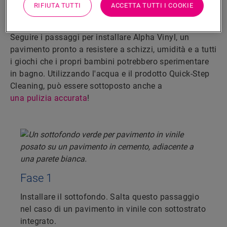
passaggi
RIFIUTA TUTTI
ACCETTA TUTTI I COOKIE
Ottenere una finitura a tenuta stagna è semplicissimo.
Seguire i passaggi per installare Alpha Vinyl, un
pavimento pronto a resistere a schizzi, umidità e a tutti
i giochi che i propri bambini potrebbero sperimentare
in bagno. Utilizzando l'acqua e il prodotto Quick-Step
Cleaning, può essere sottoposto anche a
una pulizia accurata
!
Fase 1
Installare il sottofondo. Salta questo passaggio
nel caso di un pavimento in vinile con sottostrato
integrato.