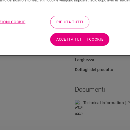
to del nostro sito web. Altri cookie vengono impostati solo dopo aver effettuat
ZIONI COOKIE
RIFIUTA TUTTI
Dimensioni
completa in modo pulito le tue
ACCETTA TUTTI I COOKIE
Altezza
vo del pavimento, quindi il
ibile incollarlo facilmente
Lunghezza
Larghezza
Dettagli del prodotto
Documenti
Technical Information
P