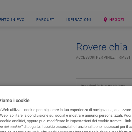
ENTO IN PVC
PARQUET
ISPIRAZIONI
NEGOZI
Rovere chia
ACCESSORI PER VINILE
RIVESTI
izziamo i cookie
 Web utilizza i cookie per migliorare la tua esperienza di navigazione, analizzare i
 Web, abilitare la condivisione sui social e mostrare annunci personalizzati. Puoi 
i cookie analitici, oppure puoi modificare le impostazioni dei cookie tramite il link
Documenti
Un salto veloce a
i dei cookie""
di seguito. I cookie essenziali e funzionali sono necessari per il c