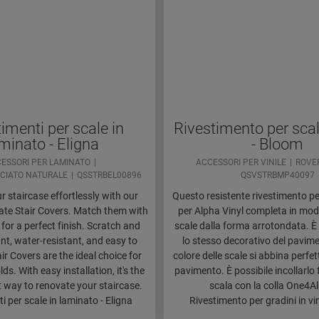
imenti per scale in
Rivestimento per scale
minato - Eligna
- Bloom
ESSORI PER LAMINATO
ACCESSORI PER VINILE
ROVE
CIATO NATURALE
QSSTRBEL00896
QSVSTRBMP40097
 staircase effortlessly with our
Questo resistente rivestimento per
te Stair Covers. Match them with
per Alpha Vinyl completa in modo
 for a perfect finish. Scratch and
scale dalla forma arrotondata. È
nt, water-resistant, and easy to
lo stesso decorativo del pavimen
air Covers are the ideal choice for
colore delle scale si abbina perfe
s. With easy installation, it's the
pavimento. È possibile incollarlo 
t way to renovate your staircase.
scala con la colla One4Al
i per scale in laminato - Eligna
Rivestimento per gradini in vi