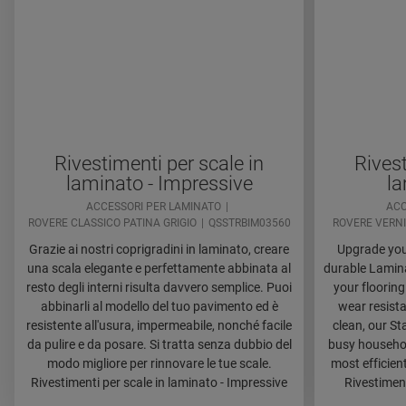
Rivestimenti per scale in
Rivest
laminato - Impressive
la
ACCESSORI PER LAMINATO
ACC
ROVERE CLASSICO PATINA GRIGIO
QSSTRBIM03560
ROVERE VERNI
Grazie ai nostri coprigradini in laminato, creare
Upgrade your
una scala elegante e perfettamente abbinata al
durable Lamina
resto degli interni risulta davvero semplice. Puoi
your flooring
abbinarli al modello del tuo pavimento ed è
wear resista
resistente all'usura, impermeabile, nonché facile
clean, our St
da pulire e da posare. Si tratta senza dubbio del
busy household
modo migliore per rinnovare le tue scale.
most efficien
Rivestimenti per scale in laminato - Impressive
Rivestiment