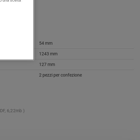
o una scelta
54 mm
1243 mm
127 mm
2 pezzi per confezione
DF, 6,22mb