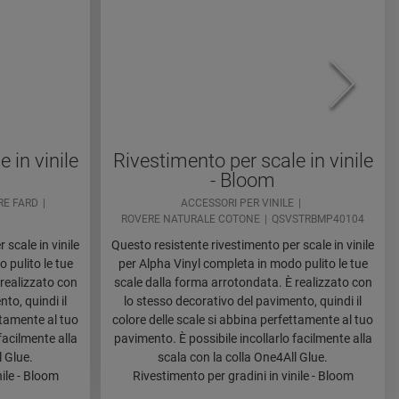
 in vinile
Rivestimento per scale in vinile
- Bloom
RE FARD
ACCESSORI PER VINILE
ROVERE NATURALE COTONE
QSVSTRBMP40104
 scale in vinile
Questo resistente rivestimento per scale in vinile
 pulito le tue
per Alpha Vinyl completa in modo pulito le tue
 realizzato con
scale dalla forma arrotondata. È realizzato con
to, quindi il
lo stesso decorativo del pavimento, quindi il
ttamente al tuo
colore delle scale si abbina perfettamente al tuo
facilmente alla
pavimento. È possibile incollarlo facilmente alla
l Glue.
scala con la colla One4All Glue.
nile - Bloom
Rivestimento per gradini in vinile - Bloom