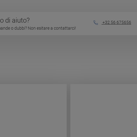
 di aiuto?
+32 56 675656
nde o dubbi? Non esitare a contattarci!