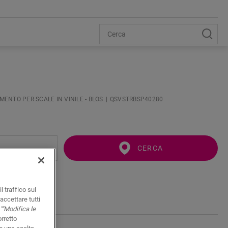
MENTO PER SCALE IN VINILE - BLOS
QSVSTRBSP40280
CERCA
l traffico sul
accettare tutti
""Modifica le
orretto