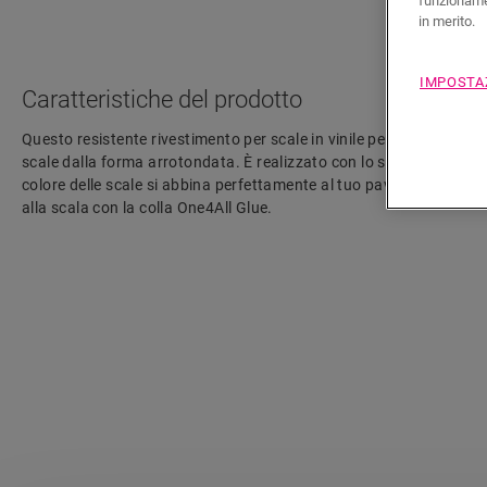
funzionamen
in merito.
IMPOSTA
Caratteristiche del prodotto
Questo resistente rivestimento per scale in vinile per Alpha Vinyl 
scale dalla forma arrotondata. È realizzato con lo stesso decorati
colore delle scale si abbina perfettamente al tuo pavimento. È poss
alla scala con la colla One4All Glue.