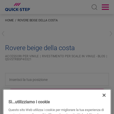
Open sear
Ope
HOME
ROVERE BEIGE DELLA COSTA
Inserisci la tua posizione
Rovere beige della costa
ACCESSORI PER VINILE
RIVESTIMENTO PER SCALE IN VINILE - BLOS
QSVSTRBSP40321
CERCA
Sì...utilizziamo i cookie
Questo sito Web utilizza i cookie per migliorare la tua esperienza di
Caratteristiche del prodotto