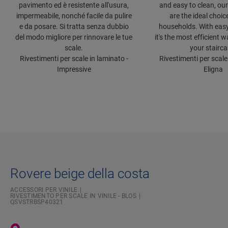
pavimento ed è resistente all'usura,
and easy to clean, our
impermeabile, nonché facile da pulire
are the ideal choic
e da posare. Si tratta senza dubbio
households. With easy 
del modo migliore per rinnovare le tue
it's the most efficient 
scale.
your stairca
Rivestimenti per scale in laminato -
Rivestimenti per scale
Impressive
Eligna
Rovere beige della costa
ACCESSORI PER VINILE
RIVESTIMENTO PER SCALE IN VINILE - BLOS
QSVSTRBSP40321