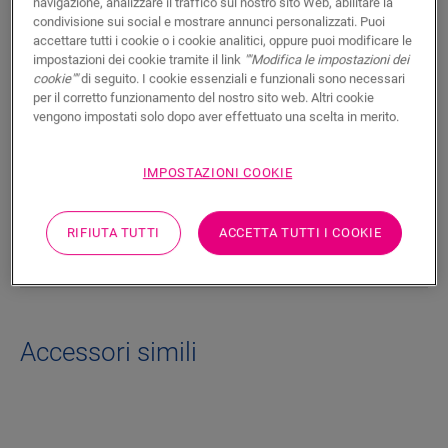
navigazione, analizzare il traffico sul nostro sito Web, abilitare la
condivisione sui social e mostrare annunci personalizzati. Puoi
Questo resistente rivestimento per scale in vinile per Alpha
accettare tutti i cookie o i cookie analitici, oppure puoi modificare le
Vinyl completa in modo pulito le tue scale dalla forma
impostazioni dei cookie tramite il link
""Modifica le impostazioni dei
arrotondata. È realizzato con lo stesso decorativo del
cookie""
di seguito. I cookie essenziali e funzionali sono necessari
pavimento, quindi il colore delle scale si abbina perfettamente
per il corretto funzionamento del nostro sito web. Altri cookie
al tuo pavimento. È possibile incollarlo facilmente alla scala
vengono impostati solo dopo aver effettuato una scelta in merito.
con la colla One4All Glue.
IMPOSTAZIONI COOKIE
Dimensioni
RIFIUTA TUTTI
ACCETTA TUTTI I COOKIE
Documenti
Accessori simili