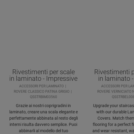
Rivestimenti per scale
Rivestimenti p
in laminato - Impressive
in laminato -
ACCESSORI PER LAMINATO
ACCESSORI PER LA
ROVERE CLASSICO PATINA GRIGIO
ROVERE VERNICIATO 
QSSTRBIM03560
QSSTRBEL00
Grazie ai nostri coprigradini in
Upgrade your staircase
laminato, creare una scala elegante e
with our durable Lam
perfettamente abbinata al resto degli
Covers. Match them
interni risulta davvero semplice. Puoi
flooring for a perfect f
abbinarli al modello del tuo
and wear resistant, wa