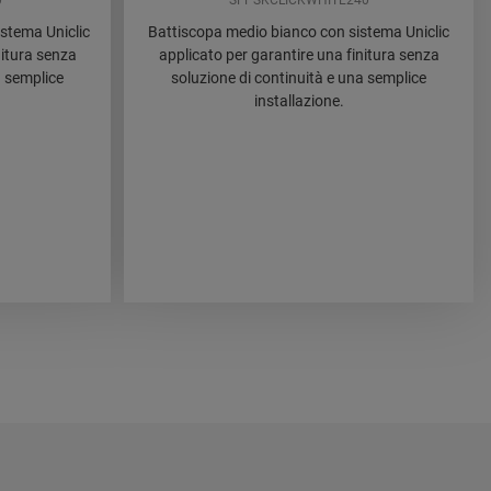
0
SFPSKCLICKWHITE240
istema Uniclic
Battiscopa medio bianco con sistema Uniclic
nitura senza
applicato per garantire una finitura senza
a semplice
soluzione di continuità e una semplice
installazione.