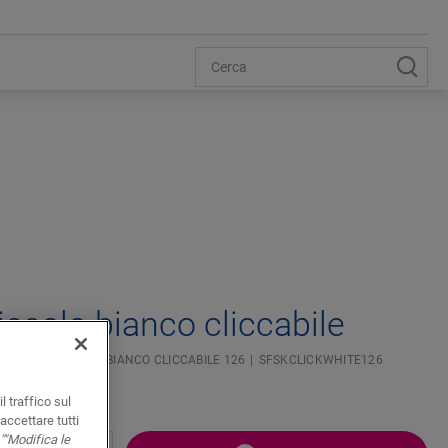
iccolo bianco cliccabile
TISCOPA PICCOLO BIANCO CLICCABILE 126
SFSKCLICKWHITE126
l traffico sul
accettare tutti
""Modifica le