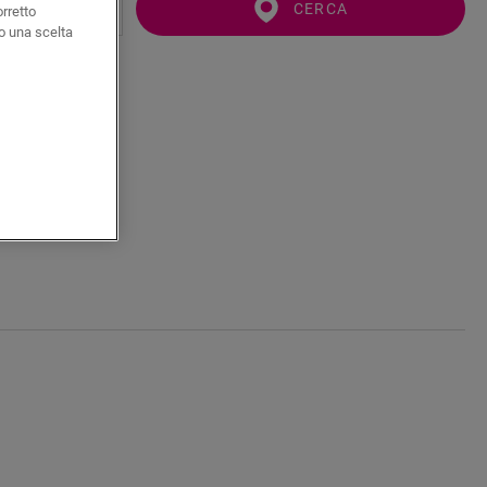
CERCA
orretto
o una scelta