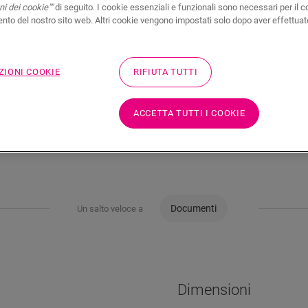
i dei cookie""
di seguito. I cookie essenziali e funzionali sono necessari per il c
to del nostro sito web. Altri cookie vengono impostati solo dopo aver effettuat
ZIONI COOKIE
RIFIUTA TUTTI
ACCETTA TUTTI I COOKIE
Documenti
Un salto veloce a
Dimensioni