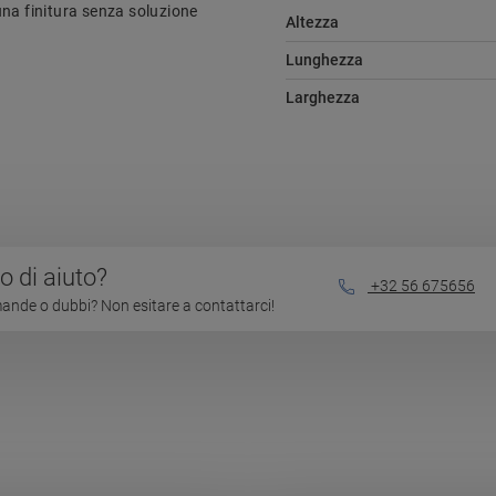
una finitura senza soluzione
Altezza
Lunghezza
Larghezza
 di aiuto?
+32 56 675656
nde o dubbi? Non esitare a contattarci!