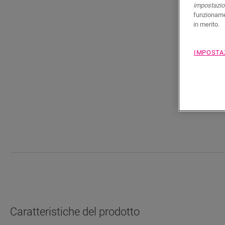
impostazion
funzionamen
in merito.
IMPOSTA
Caratteristiche del prodotto