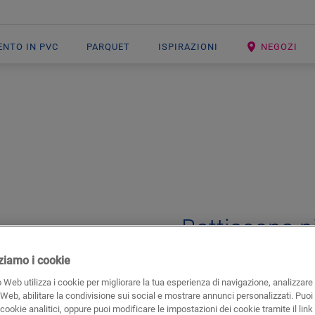
ENTO IN PVC
PARQUET
ISPIRAZIONI
NEGOZI
Open image in lightbox
Battiscopa p
ACCESSORI PER LAMINATO
BAT
izziamo i cookie
 Web utilizza i cookie per migliorare la tua esperienza di navigazione, analizzare i
 Web, abilitare la condivisione sui social e mostrare annunci personalizzati. Puoi 
i cookie analitici, oppure puoi modificare le impostazioni dei cookie tramite il link