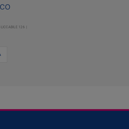
nco
LICCABILE 126
A