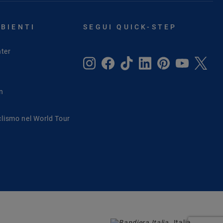
MBIENTI
SEGUI QUICK-STEP
ter
in
clismo nel World Tour
Italia