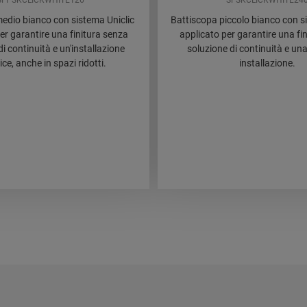
SFPSKCLICKWHITE126
SFSKCLICKWHITE24
edio bianco con sistema Uniclic
Battiscopa piccolo bianco con s
er garantire una finitura senza
applicato per garantire una fi
i continuità e un'installazione
soluzione di continuità e un
ce, anche in spazi ridotti.
installazione.