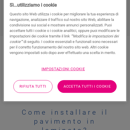
vederlo posato a casa tua. Lascia che
un professionista
Sì...utilizziamo i cookie
esperto
si occupi dell’installazione al posto tuo,
oppure
Questo sito Web utilizza i cookie per migliorare la tua esperienza di
fai tutto da solo
, a te la scelta.
navigazione, analizzare il traffico sul nostro sito Web, abilitare la
condivisione sui social e mostrare annunci personalizzati. Puoi
accettare tutti i cookie o i cookie analitici, oppure puoi modificare le
impostazioni dei cookie tramite il link
""Modifica le impostazioni dei
cookie""
di seguito. I cookie essenziali e funzionali sono necessari
per il corretto funzionamento del nostro sito web. Altri cookie
vengono impostati solo dopo aver effettuato una scelta in merito.
COME INSTALLI UN
PAVIMENTO QUICK-
IMPOSTAZIONI COOKIE
STEP?
RIFIUTA TUTTI
ACCETTA TUTTI I COOKIE
Come installare il
pavimento in