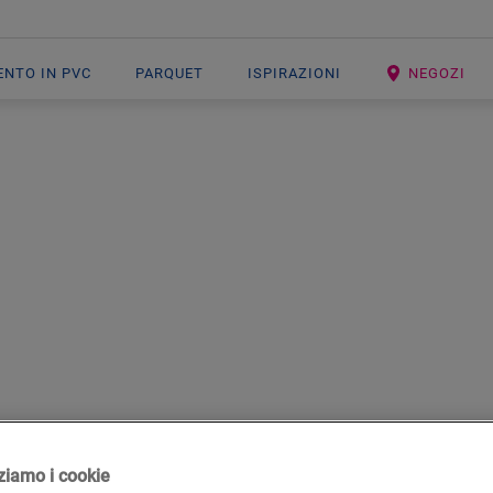
ENTO IN PVC
PARQUET
ISPIRAZIONI
NEGOZI
OFONDI
PER LA
La scelta del materassino giusto per il 
dal tuo spazio abitativo e dalle tue esige
izziamo i cookie
soggiorno e il corridoio, un materassino