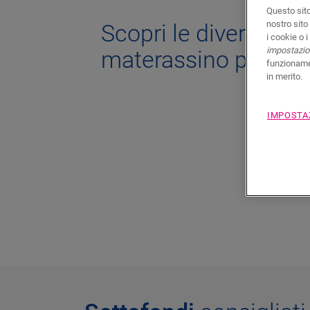
Questo sito
nostro sito
Scopri le diverse opz
i cookie o 
impostazion
materassino per pav
funzionamen
in merito.
l
IMPOSTA