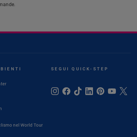
domande.
MBIENTI
SEGUI QUICK-STEP
ter
in
clismo nel World Tour