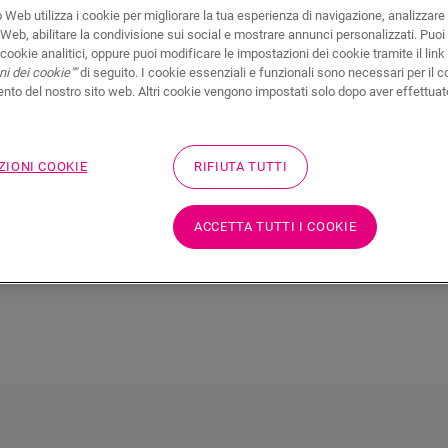
silenziosa. Se disponi del riscaldamento 
 Web utilizza i cookie per migliorare la tua esperienza di navigazione, analizzare i
punto di vista termico massimizzerà invec
 Web, abilitare la condivisione sui social e mostrare annunci personalizzati. Puoi 
ioni di
i cookie analitici, oppure puoi modificare le impostazioni dei cookie tramite il link
livellare un sottofondo irregolare? Un ma
i dei cookie""
di seguito. I cookie essenziali e funzionali sono necessari per il c
imenti
necessario. Quick-Step offre una gamma 
to del nostro sito web. Altri cookie vengono impostati solo dopo aver effettuat
progettati per migliorare il comfort, la d
aminati
opzioni adatte alle tue esigenze e trova 
laminato.
ZIONI COOKIE
RIFIUTA TUTTI
SCOPRI TUTTI I MATERASSINI PER 
ACCETTA TUTTI I COOKIE