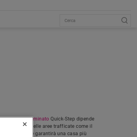
MINATO
tuo pavimento
laminato
Quick-Step dipende
nze. Nel caso delle aree trafficate come il
 fonoassorbente garantirà una casa più