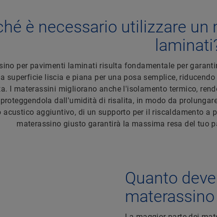
ché è necessario utilizzare un
laminati
ino per pavimenti laminati risulta fondamentale per garantire
a superficie liscia e piana per una posa semplice, riducendo
. I materassini migliorano anche l'isolamento termico, renden
 proteggendola dall'umidità di risalita, in modo da prolungar
 acustico aggiuntivo, di un supporto per il riscaldamento a pa
materassino giusto garantirà la massima resa del tuo pa
Quanto deve 
materassino 
La maggior parte dei mate