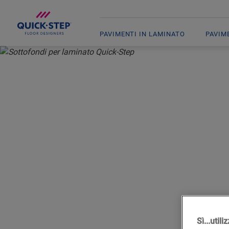
PAVIMENTI IN LAMINATO
PAVIM
HOME
LAMINATO
ACCESSORI
SOTTOFONDI
SOTT
Sì...util