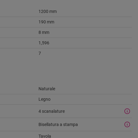
1200 mm
190 mm
8 mm
1,596
7
Naturale
Legno
4 scanalature
Bisellatura a stampa
Tavola