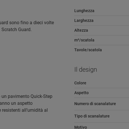
Lunghezza
Larghezza
ard sono fino a dieci volte
za Scratch Guard.
Altezza
m²/scatola
Tavole/scatola
Il design
Colore
Aspetto
do un pavimento Quick-Step
hanno un aspetto
Numero di scanalature
esistenti all’umidità al
Tipo di scanalature
Motivo