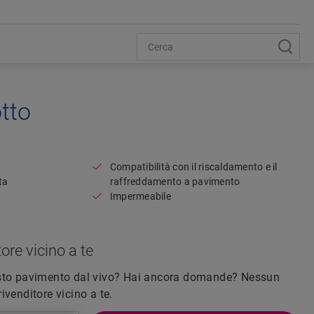
tto
Open image in lightbox
Compatibilità con il riscaldamento e il
ta
raffreddamento a pavimento
Impermeabile
ore vicino a te
esto pavimento dal vivo? Hai ancora domande? Nessun
venditore vicino a te.