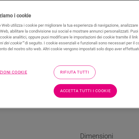
izziamo i cookie
 Web utilizza i cookie per migliorare la tua esperienza di navigazione, analizzare i
 Web, abilitare la condivisione sui social e mostrare annunci personalizzati. Puoi 
i cookie analitici, oppure puoi modificare le impostazioni dei cookie tramite il link
Non sei sicuro che qu
i dei cookie""
di seguito. I cookie essenziali e funzionali sono necessari per il c
tue esigenze?
to del nostro sito web. Altri cookie vengono impostati solo dopo aver effettuat
Visualizza nella tua s
ZIONI COOKIE
RIFIUTA TUTTI
ACCETTA TUTTI I COOKIE
atteristiche del prodotto
Dimensioni
Il design
Dati del pr
Dimensioni