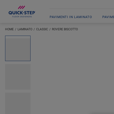
PAVIMENTI IN LAMINATO
PAVIM
HOME
LAMINATO
CLASSIC
ROVERE BISCOTTO
Inserisci la tua posizione
Open image in lightbox