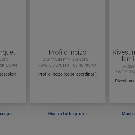
rquet
Profilo Incizo
Rivestim
lami
INATO
ACCESSORI PER LAMINATO
SKR05794
ROVERE BISCOTTO
QSINCP05794
ACCES
ROVERE BI
t (colori
Profilo Incizo (colori coordinati)
Rivestiment
tiscopa
Mostra tutti i profili
Mostra