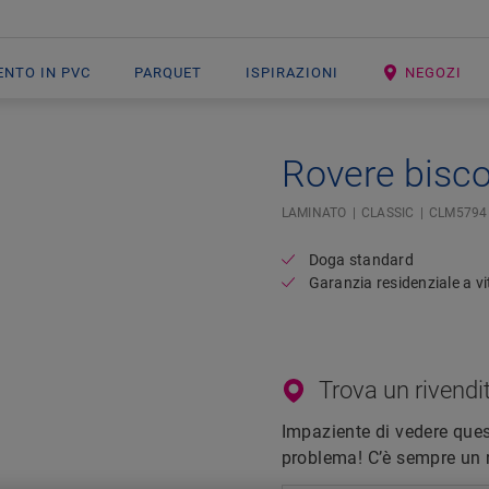
ENTO IN PVC
PARQUET
ISPIRAZIONI
NEGOZI
Rovere bisco
Open image in lightbox
LAMINATO
CLASSIC
CLM5794
Doga standard
Garanzia residenziale a vi
Trova un rivendit
Impaziente di vedere qu
problema! C’è sempre un ri