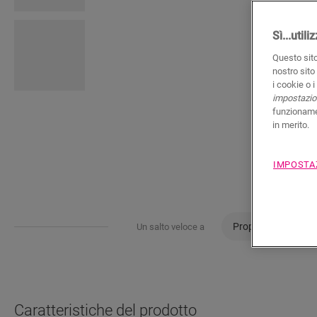
Sì...util
Questo sito
nostro sito
i cookie o 
impostazion
funzionamen
in merito.
IMPOSTA
Proprietà
Car
Un salto veloce a
Caratteristiche del prodotto