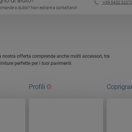
gno di aiuto?
+39 0432 5227
mande o dubbi? Non esitare a contattarci!
 la nostra offerta comprende anche molti accessori, tra
initure perfette per i tuoi pavimenti.
Profili
Coprigra