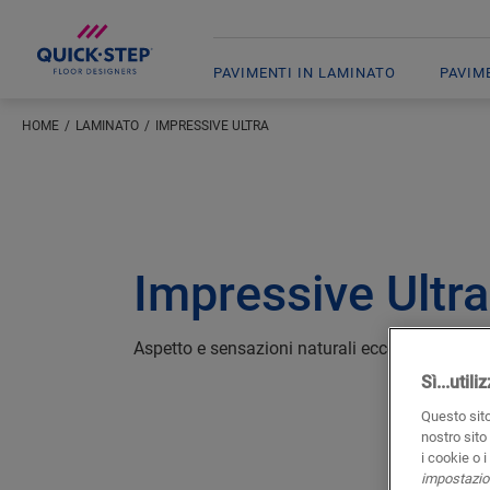
PAVIMENTI IN LAMINATO
PAVIM
HOME
LAMINATO
IMPRESSIVE ULTRA
Impressive Ultra
Aspetto e sensazioni naturali eccezionali, ma c
Sì...util
Questo sito
nostro sito
i cookie o 
impostazion