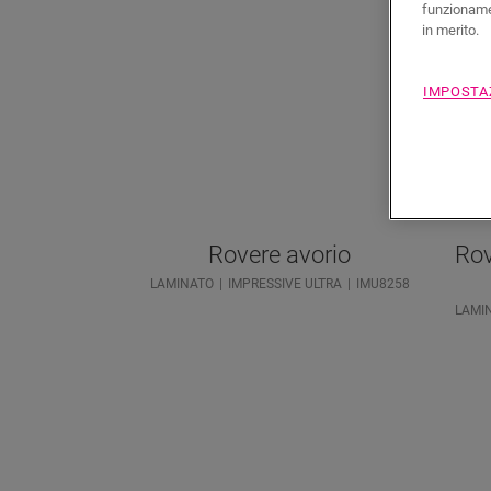
funzionamen
in merito.
IMPOSTA
Rovere avorio
Rov
LAMINATO
IMPRESSIVE ULTRA
IMU8258
LAMI