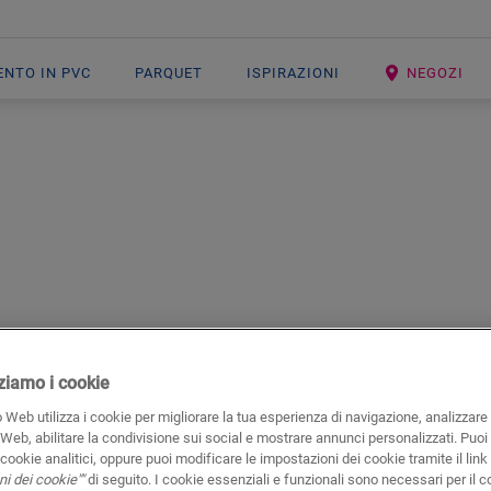
ENTO IN PVC
PARQUET
ISPIRAZIONI
NEGOZI
on uno strato di protezione aggiuntivo per gli usi intensi.
izziamo i cookie
 Web utilizza i cookie per migliorare la tua esperienza di navigazione, analizzare i
 Web, abilitare la condivisione sui social e mostrare annunci personalizzati. Puoi 
i cookie analitici, oppure puoi modificare le impostazioni dei cookie tramite il link
i dei cookie""
di seguito. I cookie essenziali e funzionali sono necessari per il c