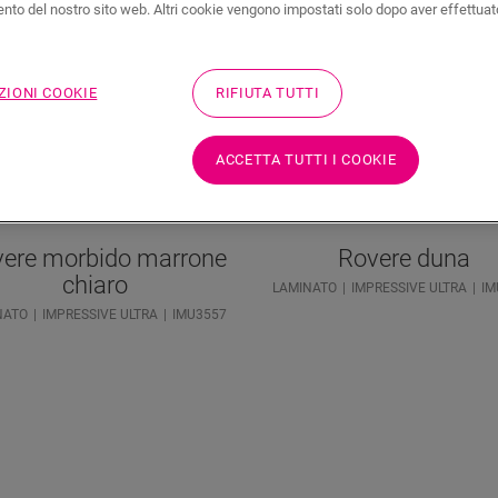
to del nostro sito web. Altri cookie vengono impostati solo dopo aver effettuat
ZIONI COOKIE
RIFIUTA TUTTI
ACCETTA TUTTI I COOKIE
ere morbido marrone
Rovere duna
chiaro
LAMINATO
IMPRESSIVE ULTRA
IM
NATO
IMPRESSIVE ULTRA
IMU3557