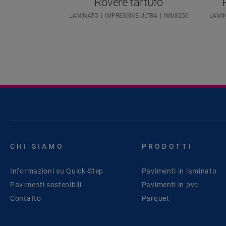
Rovere tartufo
LAMINATO
IMPRESSIVE ULTRA
IMU8256
LAMI
CHI SIAMO
PRODOTTI
Informazioni su Quick-Step
Pavimenti in laminato
Pavimenti sostenibili
Pavimenti in pvc
Contatto
Parquet