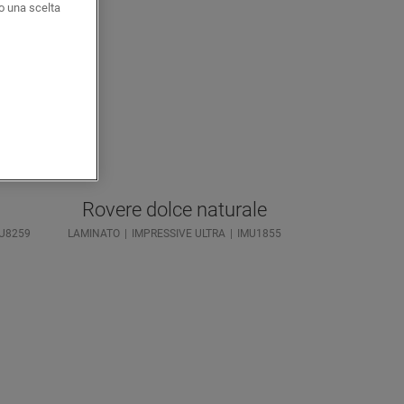
o una scelta
Rovere dolce naturale
U8259
LAMINATO
IMPRESSIVE ULTRA
IMU1855