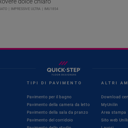
Rovere dolce chiaro
NATO
IMPRESSIVE ULTRA
IMU1854
TIPI DI PAVIMENTO
ALTRI A
Pavimento per il bagno
Download cen
Pavimento della camera da letto
MyUnilin
Pavimento della sala da pranzo
Area stampa
Pavimento del corridoio
Sito web Unil
Pavimento dello studio
Lavori