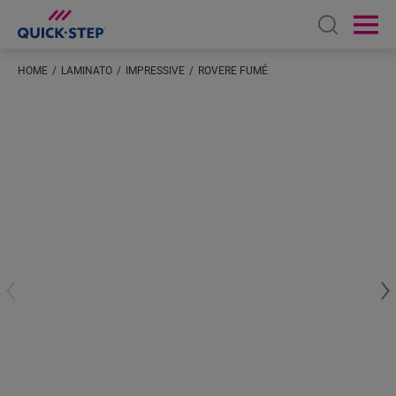
Open sear
Ope
HOME
LAMINATO
IMPRESSIVE
ROVERE FUMÉ
Inserisci la tua posizione