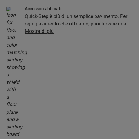
Accessori abbinati
Quick-Step è più di un semplice pavimento. Per
ogni pavimento che offriamo, puoi trovare una
collezione completa di accessori, tra cui
Mostra di più
sottofondi, profili di finitura e battiscopa che si
abbinano perfettamente al colore del pavimento.