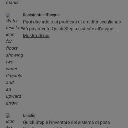
Resistente all'acqua
Puoi dire addio ai problemi di umidità scegliendo
un pavimento Quick-Step resistente all’acqua.
Questi pavimenti non solo hanno un aspetto
Mostra di più
eccezionalmente elegante e naturale, sono anche
resistenti all’umidità al 100%, il che li rende
facilissimi da pulire!
Uniclic
Quick-Step è l’inventore del sistema di posa