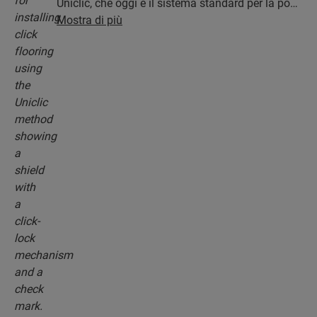
Uniclic, che oggi è il sistema standard per la posa
a incastro. Usa questo sistema a incastro
Mostra di più
rivoluzionario e brevettato per montare il tuo
pavimento a tavole.