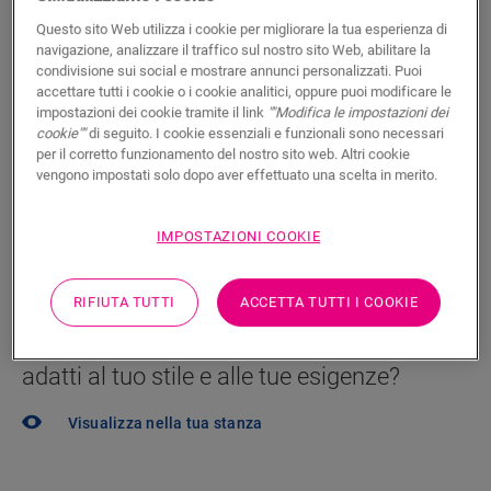
Questo sito Web utilizza i cookie per migliorare la tua esperienza di
Trova un rivenditore vicino a te
navigazione, analizzare il traffico sul nostro sito Web, abilitare la
condivisione sui social e mostrare annunci personalizzati. Puoi
Impaziente di vedere questo pavimento dal vivo? Hai
accettare tutti i cookie o i cookie analitici, oppure puoi modificare le
ancora domande? Nessun problema! C’è sempre un
impostazioni dei cookie tramite il link
""Modifica le impostazioni dei
rivenditore vicino a te.
cookie""
di seguito. I cookie essenziali e funzionali sono necessari
per il corretto funzionamento del nostro sito web. Altri cookie
vengono impostati solo dopo aver effettuato una scelta in merito.
IMPOSTAZIONI COOKIE
CERCA
RIFIUTA TUTTI
ACCETTA TUTTI I COOKIE
Non sei sicuro che questo pavimento si
adatti al tuo stile e alle tue esigenze?
Visualizza nella tua stanza