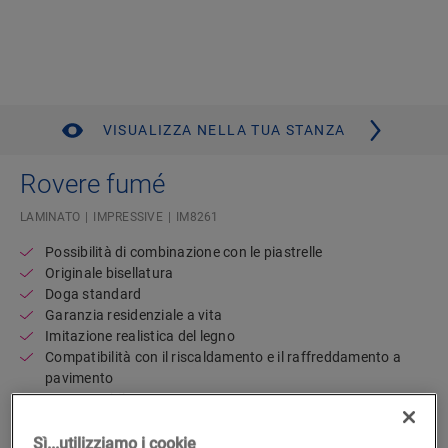
VISUALIZZA NELLA TUA STANZA
Rovere fumé
LAMINATO
IMPRESSIVE
IM8261
Possibilità di combinazione con le piastrelle
Originale bisellatura
Doga standard
Garanzia residenziale a vita
Imitazione realistica del legno
Compatibilità con il riscaldamento e il raffreddamento a
pavimento
Impermeabile
Disponibile in
2 varianti
Sì...utilizziamo i cookie