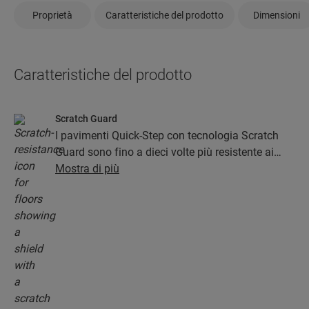
Proprietà
Caratteristiche del prodotto
Dimensioni
Caratteristiche del prodotto
Scratch Guard
I pavimenti Quick-Step con tecnologia Scratch
Guard sono fino a dieci volte più resistente ai
graffi rispetto a pavimenti senza Scratch Guard.
Mostra di più