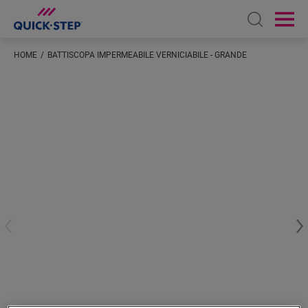
Open sear
Ope
HOME
BATTISCOPA IMPERMEABILE VERNICIABILE - GRANDE
Inserisci la tua posizione