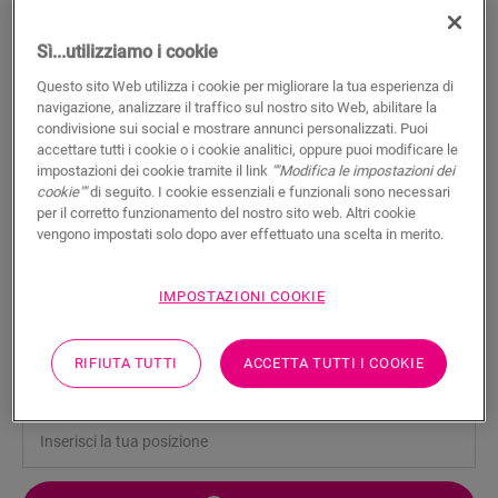
Sì...utilizziamo i cookie
Questo sito Web utilizza i cookie per migliorare la tua esperienza di
navigazione, analizzare il traffico sul nostro sito Web, abilitare la
condivisione sui social e mostrare annunci personalizzati. Puoi
Battiscopa impermeabile
accettare tutti i cookie o i cookie analitici, oppure puoi modificare le
impostazioni dei cookie tramite il link
""Modifica le impostazioni dei
verniciabile - grande
cookie""
di seguito. I cookie essenziali e funzionali sono necessari
per il corretto funzionamento del nostro sito web. Altri cookie
ACCESSORI PER LAMINATO
vengono impostati solo dopo aver effettuato una scelta in merito.
BATTISCOPA GRANDE IMPERMEABILE VERNICIABILE
QSHSK80PAINT
Bellissima finitura
Per il tuo pavimento in laminato
IMPOSTAZIONI COOKIE
Per il tuo pavimento in parquet
Per il tuo pavimento in vinile
RIFIUTA TUTTI
ACCETTA TUTTI I COOKIE
Impermeabile