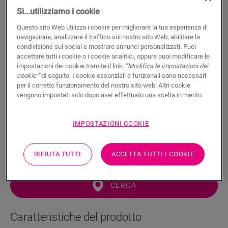
Sì...utilizziamo i cookie
Questo sito Web utilizza i cookie per migliorare la tua esperienza di
navigazione, analizzare il traffico sul nostro sito Web, abilitare la
condivisione sui social e mostrare annunci personalizzati. Puoi
accettare tutti i cookie o i cookie analitici, oppure puoi modificare le
Battiscopa medio verniciabile
impostazioni dei cookie tramite il link
""Modifica le impostazioni dei
cookie""
di seguito. I cookie essenziali e funzionali sono necessari
cliccabile
per il corretto funzionamento del nostro sito web. Altri cookie
vengono impostati solo dopo aver effettuato una scelta in merito.
ACCESSORI PER LAMINATO
BATTISCOPA MEDIO VERNICIABILE CLICCABILE 240
SFPSKCLICKPAINT240
IMPOSTAZIONI COOKIE
RIFIUTA TUTTI
ACCETTA TUTTI I COOKIE
CERCA
Caratteristiche del prodotto