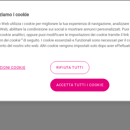
Entra in una casa naturale e invitante, che 
izziamo i cookie
nostra gamma Bloom di pavimenti in vinile e
 Web utilizza i cookie per migliorare la tua esperienza di navigazione, analizzare i
Alpha Vinyl
rigida, è disponibile in una varie
 Bloom:
 Web, abilitare la condivisione sui social e mostrare annunci personalizzati. Puoi 
i cookie analitici, oppure puoi modificare le impostazioni dei cookie tramite il link
superficiali suggestive. Freschi, contempor
ato più
i dei cookie""
di seguito. I cookie essenziali e funzionali sono necessari per il c
evocano sensazioni di natura e rinnovamen
to del nostro sito web. Altri cookie vengono impostati solo dopo aver effettuat
importante per la vita frenetica di oggi.
bello
SCOPRI I NOSTRI PAVIMENTI BLOO
ZIONI COOKIE
RIFIUTA TUTTI
ACCETTA TUTTI I COOKIE