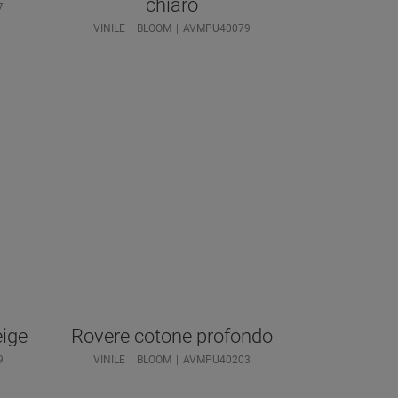
chiaro
7
VINILE
BLOOM
AVMPU40079
eige
Rovere cotone profondo
9
VINILE
BLOOM
AVMPU40203