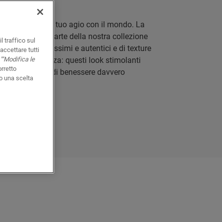
ti mette subito a tuo agio con il mondo. La
ffetto legno, parte della nostra collezione
l traffico sul
tà di colori bellissimi e autentici e di texture
accettare tutti
""Modifica le
anei e di tendenza: questi look stimolanti
orretto
to, e un senso di benessere davvero
o una scelta
M