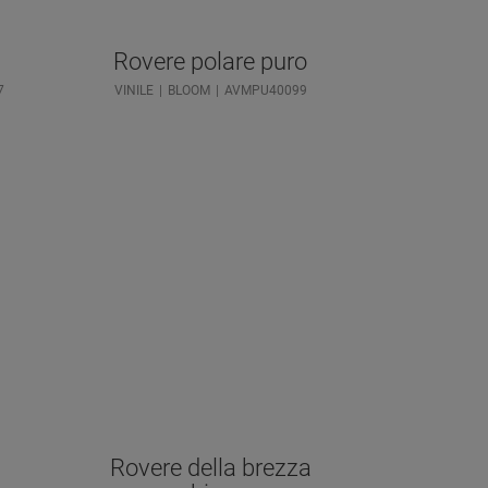
Rovere polare puro
7
VINILE
BLOOM
AVMPU40099
h
Rovere della brezza