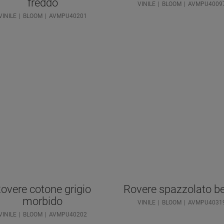
freddo
VINILE
BLOOM
AVMPU4009
VINILE
BLOOM
AVMPU40201
overe cotone grigio
Rovere spazzolato b
morbido
VINILE
BLOOM
AVMPU4031
VINILE
BLOOM
AVMPU40202