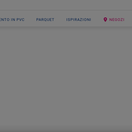
ENTO IN PVC
PARQUET
ISPIRAZIONI
NEGOZI
ENTI IN VINILE
Immagina la meraviglia della natura