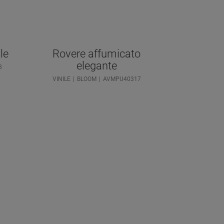
le
Rovere affumicato
elegante
8
VINILE
BLOOM
AVMPU40317