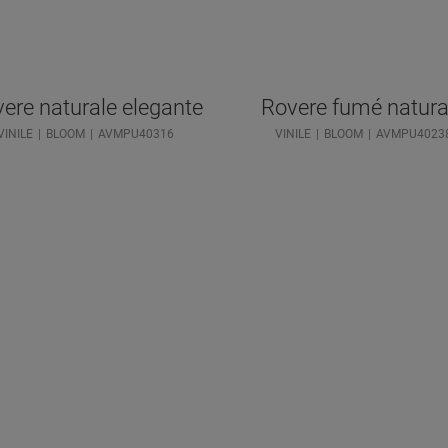
ere naturale elegante
Rovere fumé natura
VINILE
BLOOM
AVMPU40316
VINILE
BLOOM
AVMPU4023