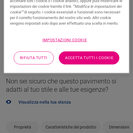
accettare tutti i cookie o i cookie analitici, oppure puoi modificare le
impostazioni dei cookie tramite il link
""Modifica le impostazioni dei
Impaziente di vedere questo pavimento dal vivo? Hai
cookie""
di seguito. I cookie essenziali e funzionali sono necessari
ancora domande? Nessun problema! C’è sempre un
per il corretto funzionamento del nostro sito web. Altri cookie
rivenditore vicino a te.
vengono impostati solo dopo aver effettuato una scelta in merito.
IMPOSTAZIONI COOKIE
CERCA
RIFIUTA TUTTI
ACCETTA TUTTI I COOKIE
Non sei sicuro che questo pavimento si
adatti al tuo stile e alle tue esigenze?
Visualizza nella tua stanza
Proprietà
Caratteristiche del prodotto
Dimensioni