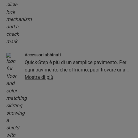
Accessori abbinati
Quick-Step è più di un semplice pavimento. Per
ogni pavimento che offriamo, puoi trovare una
collezione completa di accessori, tra cui
Mostra di più
sottofondi, profili di finitura e battiscopa che si
abbinano perfettamente al colore del pavimento.