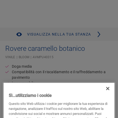
VISUALIZZA NELLA TUA STANZA
Rovere caramello botanico
VINILE
BLOOM
AVMPU40315
Doga media
Compatibilità con il riscaldamento e il raffreddamento a
pavimento
Impermeabile
Garanzia residenziale a vita
Materassino integrato
Sì...utilizziamo i cookie
Questo sito Web utilizza i cookie per migliorare la tua esperienza di
Disponibile in
2 varianti
navigazione, analizzare il traffico sul nostro sito Web, abilitare la
condivisione sui social e mostrare annunci personalizzati. Puoi
Trova un rivenditore vicino a te