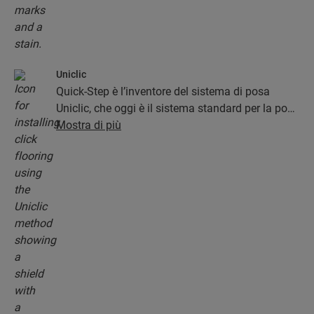
Uniclic
Quick-Step è l’inventore del sistema di posa
Uniclic, che oggi è il sistema standard per la posa
a incastro. Usa questo sistema a incastro
Mostra di più
rivoluzionario e brevettato per montare il tuo
pavimento a tavole.