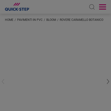
Open sear
Ope
HOME
PAVIMENTI IN PVC
BLOOM
ROVERE CARAMELLO BOTANICO
Inserisci la tua posizione