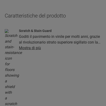
Caratteristiche del prodotto
Scratch & Stain Guard
Goditi il pavimento in vinile per molti anni, grazie
al rivoluzionario strato superiore sigillato con la
tecnologia Stain and Scratch Guard. Questo
Mostra di più
strato assicura una protezione superiore contro
graffi, macchie e abrasioni.